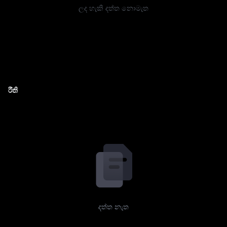
ලද හැකි දත්ත නොමැත
රීති
දත්ත නැත