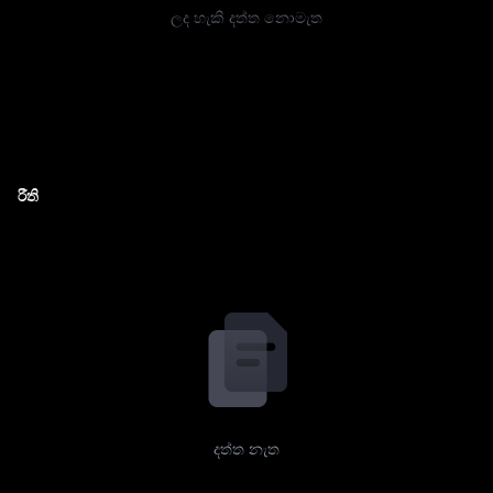
ලද හැකි දත්ත නොමැත
රීති
දත්ත නැත