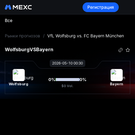
Регистрация
Все
L
Рынки прогнозов
/
VfL Wolfsburg vs. FC Bayern München
Wolfsburg
VS
Bayern
2026-05-10 00:30
0
%
0
%
Wolfsburg
Bayern
$0
Vol.