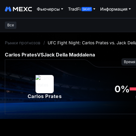
Фьючерсы
TradFi
Информация
Все
L
Рынки прогнозов
/
UFC Fight Night: Carlos Prates vs. Jack De
Carlos Prates
VS
Jack Della Maddalena
Время
0
%
Carlos Prates