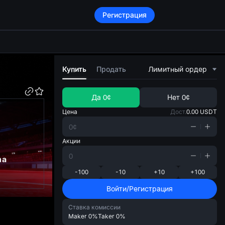
Регистрация
di
Купить
Продать
Лимитный ордер
Да
0¢
Нет
0¢
Цена
Дост.
0.00
USDT
Акции
na
-100
-10
+10
+100
Войти/Регистрация
Ставка комиссии
Maker
0%
Taker
0%