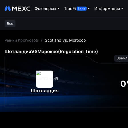
Фьючерсы
TradFi
Информация
Все
L
Рынки прогнозов
/
Scotland vs. Morocco
Шотландия
VS
Марокко
(Regulation Time)
Время
0
Шотландия