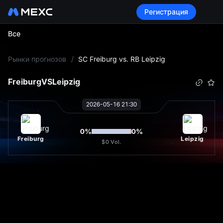
Регистрация
Все
L
Рынки прогнозов
/
SC Freiburg vs. RB Leipzig
Freiburg
VS
Leipzig
2026-05-16 21:30
0
%
0
%
Freiburg
Leipzig
$0
Vol.