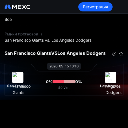
Регистрация
Все
L
Рынки прогнозов
/
San Francisco Giants vs. Los Angeles Dodgers
San Francisco Giants
VS
Los Angeles Dodgers
2026-05-15 10:10
0
%
0
%
San Francisco Giants
Los Angeles Dodgers
$0
Vol.