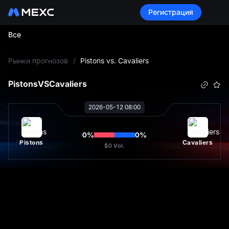
Регистрация
Все
L
Рынки прогнозов
/
Pistons vs. Cavaliers
Pistons
VS
Cavaliers
2026-05-12 08:00
0
%
0
%
Pistons
Cavaliers
$0
Vol.