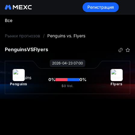
Регистрация
Все
L
Рынки прогнозов
/
Penguins vs. Flyers
Penguins
VS
Flyers
2026-04-23 07:00
0
%
0
%
Penguins
Flyers
$0
Vol.