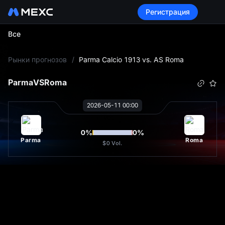
Регистрация
Все
L
Рынки прогнозов
/
Parma Calcio 1913 vs. AS Roma
Parma
VS
Roma
2026-05-11 00:00
0
%
0
%
Parma
Roma
$0
Vol.