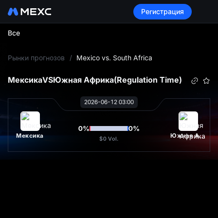
Регистрация
Все
L
Рынки прогнозов
/
Mexico vs. South Africa
Мексика
VS
Южная Африка
(Regulation Time)
2026-06-12 03:00
0
%
0
%
Мексика
Южная Африка
$0
Vol.