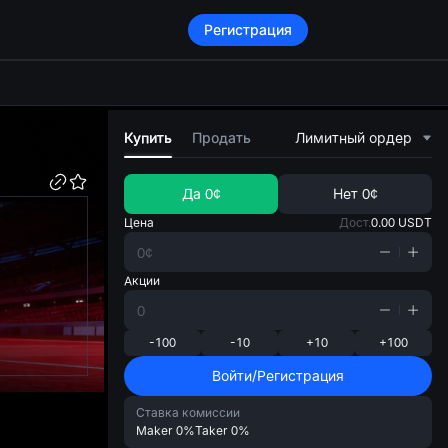
Регистрация
di
Купить
Продать
Лимитный ордер
Да
0¢
Нет
0¢
Цена
Дост.
0.00
USDT
Акции
-100
-10
+10
+100
Войти/Регистрация
Ставка комиссии
Maker
0%
Taker
0%