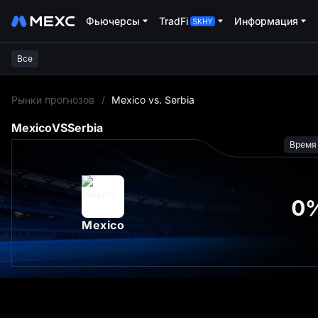
Фьючерсы
TradFi
Информация
Все
L
Рынки прогнозов
/
Mexico vs. Serbia
Mexico
VS
Serbia
Время
0
Mexico