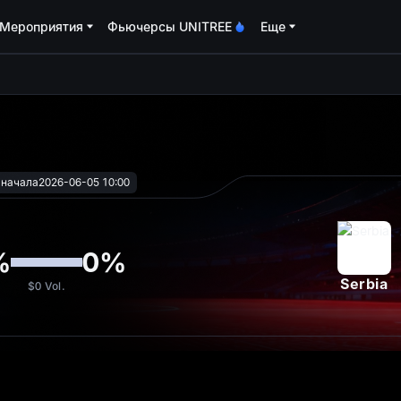
Мероприятия
Фьючерсы UNITREE
Еще
oa
 начала
2026-06-05 10:00
%
0
%
Serbia
$0
Vol.