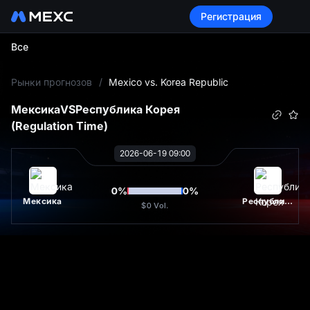
Регистрация
Все
L
Рынки прогнозов
/
Mexico vs. Korea Republic
Мексика
VS
Республика Корея
(Regulation Time)
2026-06-19 09:00
0
%
0
%
Мексика
Республика Корея
$0
Vol.