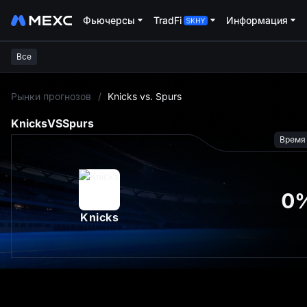
Фьючерсы
TradFi
Информация
Все
L
Рынки прогнозов
/
Knicks vs. Spurs
Knicks
VS
Spurs
Время
0
Knicks