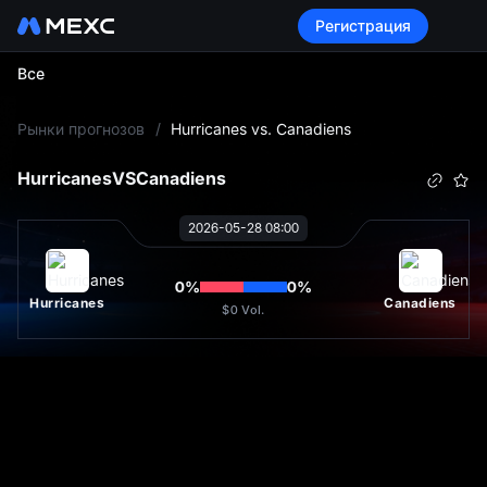
Регистрация
Все
L
Рынки прогнозов
/
Hurricanes vs. Canadiens
Hurricanes
VS
Canadiens
2026-05-28 08:00
0
%
0
%
Hurricanes
Canadiens
$0
Vol.