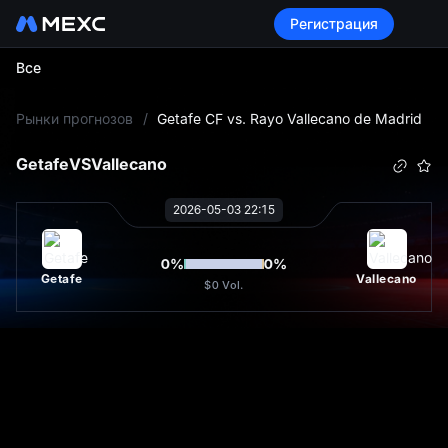
Регистрация
Все
L
Рынки прогнозов
/
Getafe CF vs. Rayo Vallecano de Madrid
Getafe
VS
Vallecano
2026-05-03 22:15
0
%
0
%
Getafe
Vallecano
$0
Vol.