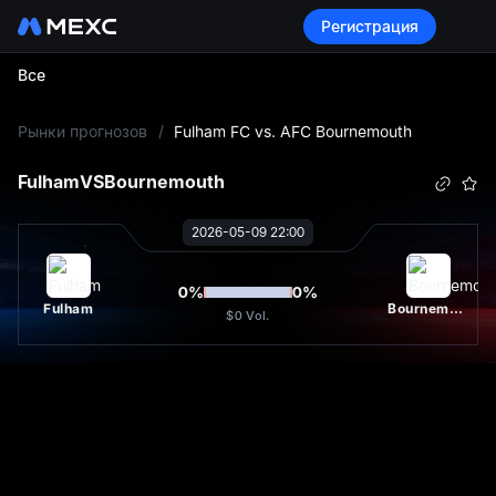
Регистрация
Все
L
Рынки прогнозов
/
Fulham FC vs. AFC Bournemouth
Fulham
VS
Bournemouth
2026-05-09 22:00
0
%
0
%
Fulham
Bournemouth
$0
Vol.