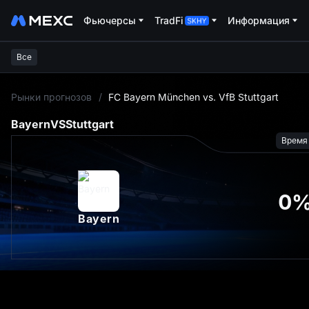
Фьючерсы
TradFi
Информация
Все
L
Рынки прогнозов
/
FC Bayern München vs. VfB Stuttgart
Bayern
VS
Stuttgart
Время
0
Bayern