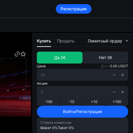
Регистрация
di
Купить
Продать
Лимитный ордер
Да
0¢
Нет
0¢
Цена
Дост.
0.00
USDT
Акции
-100
-10
+10
+100
Войти/Регистрация
Ставка комиссии
Maker
0%
Taker
0%