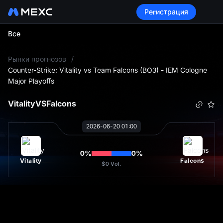
Регистрация
Все
L
Рынки прогнозов
/
Counter-Strike: Vitality vs Team Falcons (BO3) - IEM Cologne
Major Playoffs
Vitality
VS
Falcons
2026-06-20 01:00
0
%
0
%
Vitality
Falcons
$0
Vol.