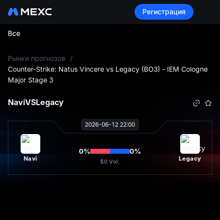
Регистрация
Все
L
Рынки прогнозов
/
Counter-Strike: Natus Vincere vs Legacy (BO3) - IEM Cologne
Major Stage 3
Navi
VS
Legacy
2026-06-12 22:00
0
%
0
%
Navi
Legacy
$0
Vol.