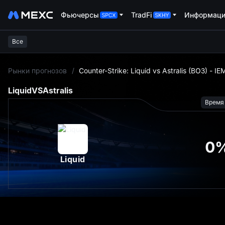
Фьючерсы
TradFi
Информац
Все
L
Рынки прогнозов
/
Counter-Strike: Liquid vs Astralis (BO3) - I
Liquid
VS
Astralis
Время
0
Liquid