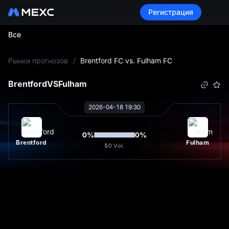
Регистрация
Все
L
Рынки прогнозов
/
Brentford FC vs. Fulham FC
Brentford
VS
Fulham
2026-04-18 19:30
0
%
0
%
Brentford
Fulham
$0
Vol.