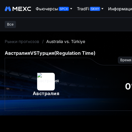
Фьючерсы
TradFi
Информац
Все
L
Рынки прогнозов
/
Australia vs. Türkiye
Австралия
VS
Турция
(Regulation Time)
Время
0
Австралия