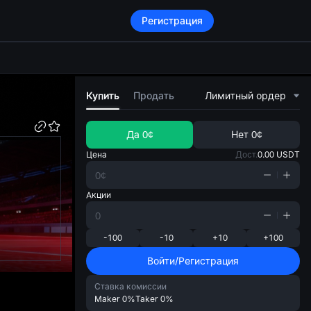
Регистрация
di
Купить
Продать
Лимитный ордер
Да
0¢
Нет
0¢
Цена
Дост.
0.00
USDT
Акции
-100
-10
+10
+100
Войти/Регистрация
Ставка комиссии
Maker
0%
Taker
0%