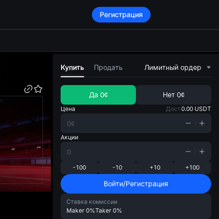
Регистрация
di
Купить
Продать
Лимитный ордер
Да
0¢
Нет
0¢
Цена
Дост.
0.00
USDT
Акции
-100
-10
+10
+100
Войти/Регистрация
Ставка комиссии
Maker
0%
Taker
0%