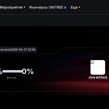
Мероприятия
Фьючерсы UNITREE
Еще
oa
 начала
2026-04-27 02:45
%
0
%
Juventus
$0
Vol.