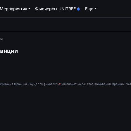
Мероприятия
Фьючерсы UNITREE
Еще
oa
ии
ранции
ыбывания Франции-Раунд 1/8 финала
0%
Чемпионат мира: этап выбывания Франции-Че