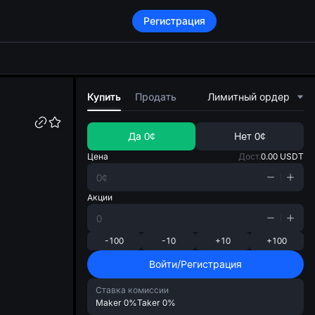
Регистрация
di
Купить
Продать
Лимитный ордер
Да
0¢
Нет
0¢
Цена
Дост.
0.00
USDT
Акции
-100
-10
+10
+100
Войти/Регистрация
Ставка комиссии
Maker
0%
Taker
0%