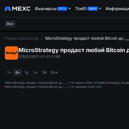
Фьючерсы
TradFi
Информац
Все
L
Рынки прогнозов
/
MicroStrategy продаст любой Bitcoin до __
MicroStrategy продаст любой Bitcoin д
$0
2027-01-01 01:00
1ч
6ч
1д
1н
1М
Все
MicroStrategy продаст любой Bitcoin до ___ ?-31 марта 2026 г.
0%
MicroStrategy прода
MicroStrategy продаст любой Bitcoin до ___ ?-31 декабря 2026 г.
0%