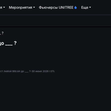
ия
Мероприятия
Фьючерсы UNITREE
Еще
oa
_ ?
о ___ ?
ст любой Bitcoin до ___ ?-30 июня 2026 г.
0%