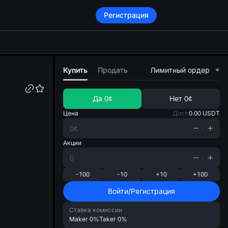
Регистрация
di
Купить
Продать
Лимитный ордер
Да
0¢
Нет
0¢
Цена
Дост.
0.00
USDT
Акции
-100
-10
+10
+100
Войти/Регистрация
Ставка комиссии
Maker
0%
Taker
0%