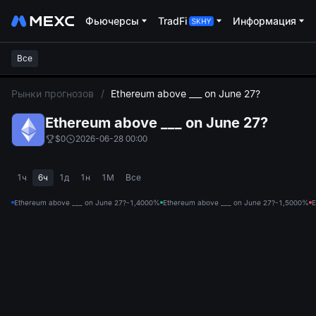
Фьючерсы
TradFi
Информация
Все
L
Рынки прогнозов
/
Ethereum above ___ on June 27?
Ethereum above ___ on June 27?
$0
2026-06-28 00:00
1ч
6ч
1д
1н
1М
Все
Ethereum above ___ on June 27?-1,400
0%
Ethereum above ___ on June 27?-1,500
0%
E