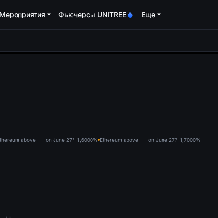
Мероприятия
Фьючерсы UNITREE
Еще
oa
thereum above ___ on June 27?-1,600
0%
Ethereum above ___ on June 27?-1,700
0%