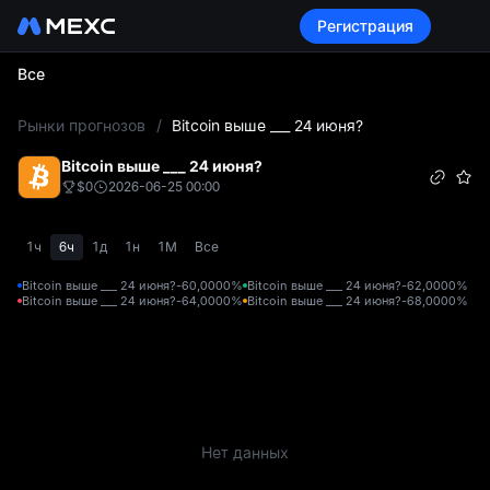
Регистрация
Все
L
Рынки прогнозов
/
Bitcoin выше ___ 24 июня?
Bitcoin выше ___ 24 июня?
$0
2026-06-25 00:00
1ч
6ч
1д
1н
1М
Все
Bitcoin выше ___ 24 июня?-60,000
0%
Bitcoin выше ___ 24 июня?-62,000
0%
Bitcoin выше ___ 24 июня?-64,000
0%
Bitcoin выше ___ 24 июня?-68,000
0%
Нет данных