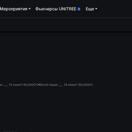
Мероприятия
Фьючерсы UNITREE
Еще
oa
ше ___ 18 июня?-66,000
0%
Bitcoin выше ___ 18 июня?-68,000
0%