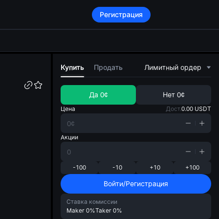
Регистрация
di
Купить
Продать
Лимитный ордер
Да
0¢
Нет
0¢
Цена
Дост.
0.00
USDT
Акции
-100
-10
+10
+100
Войти/Регистрация
Ставка комиссии
Maker
0%
Taker
0%