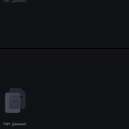
Нет данных
Нет данных