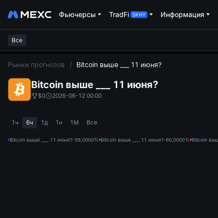
Фьючерсы
TradFi
Информация
Все
L
Рынки прогнозов
/
Bitcoin выше ___ 11 июня?
Bitcoin выше ___ 11 июня?
$0
2026-06-12 00:00
1ч
6ч
1д
1н
1М
Все
Bitcoin выше ___ 11 июня?-58,000
0%
Bitcoin выше ___ 11 июня?-60,000
0%
Bitcoin вы