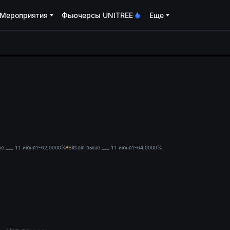
Мероприятия
Фьючерсы UNITREE
Еще
oa
ше ___ 11 июня?-62,000
0%
Bitcoin выше ___ 11 июня?-64,000
0%