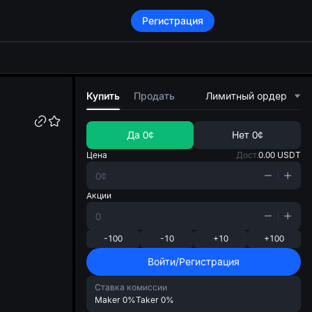
Регистрация
di
Купить
Продать
Лимитный ордер
Да
0¢
Нет
0¢
Цена
Дост.
0.00
USDT
Акции
-100
-10
+10
+100
Войти/Регистрация
Ставка комиссии
Maker
0%
Taker
0%