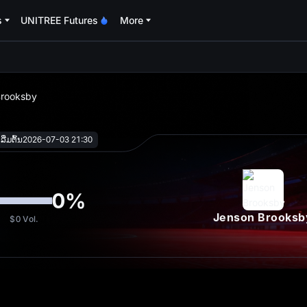
s
UNITREE Futures
More
oa
Brooksby
ີ່ມຕົ້ນ
2026-07-03 21:30
0
%
Jenson Brooksb
$0
Vol.