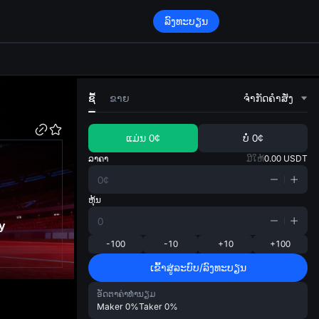
ລົງທະບຽນ
di
ຊື້
ຂາຍ
ຈໍາກັດຄໍາສັ່ງ
ແມ່ນ
0¢
ບໍ່
0¢
ລາຄາ
ມີໃຫ້
0.00
USDT
ຫຸ້ນ
y
-100
-10
+10
+100
ເຂົ້າສູ່ລະບົບ/ລົງທະບຽນ
ອັດຕາຄ່າທຳນຽມ
Maker
0%
Taker
0%