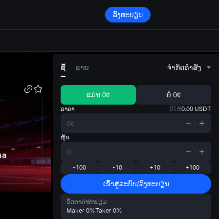
ລົງທະບຽນ
di
ຊື້
ຂາຍ
ຈໍາກັດຄໍາສັ່ງ
ແມ່ນ
0¢
ບໍ່
0¢
ລາຄາ
ມີໃຫ້
0.00
USDT
ຫຸ້ນ
na
-100
-10
+10
+100
ເຂົ້າສູ່ລະບົບ/ລົງທະບຽນ
ອັດຕາຄ່າທຳນຽມ
Maker
0%
Taker
0%