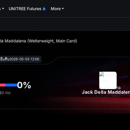
s
UNITREE Futures
More
oa
ella Maddalena (Welterweight, Main Card)
ີ່ມຕົ້ນ
2026-05-03 12:00
0
%
Jack Della Maddale
$0
Vol.