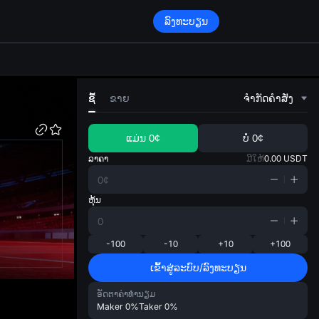
ລົງທະບຽນ
di
ຊື້
ຂາຍ
ຈໍາກັດຄໍາສັ່ງ
ແມ່ນ
0¢
ບໍ່
0¢
ລາຄາ
ມີໃຫ້
0.00
USDT
ຫຸ້ນ
-100
-10
+10
+100
ເຂົ້າສູ່ລະບົບ/ລົງທະບຽນ
ອັດຕາຄ່າທຳນຽມ
Maker
0%
Taker
0%