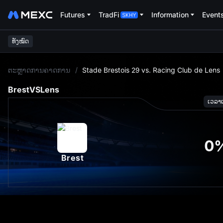
Futures
TradFi
Information
Event
ທັງໝົດ
L
ຕະຫຼາດການຄາດການ
/
Stade Brestois 29 vs. Racing Club de Lens
Brest
VS
Lens
ເວລາເລ
0
Brest