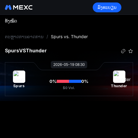
ລົງທະບຽນ
ທັງໝົດ
L
ຕະຫຼາດການຄາດການ
/
Spurs vs. Thunder
Spurs
VS
Thunder
2026-05-19 08:30
0
%
0
%
Spurs
Thunder
$0
Vol.