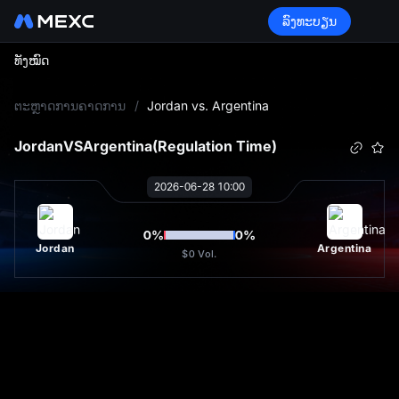
ລົງທະບຽນ
ທັງໝົດ
L
ຕະຫຼາດການຄາດການ
/
Jordan vs. Argentina
Jordan
VS
Argentina
(Regulation Time)
2026-06-28 10:00
0
%
0
%
Jordan
Argentina
$0
Vol.