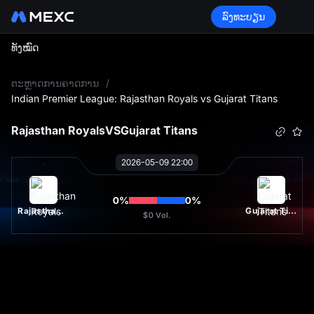
ລົງທະບຽນ
ທັງໝົດ
L
ຕະຫຼາດການຄາດການ
/
Indian Premier League: Rajasthan Royals vs Gujarat Titans
Rajasthan Royals
VS
Gujarat Titans
2026-05-09 22:00
0
%
0
%
Rajasthan Royals
Gujarat Titans
$0
Vol.