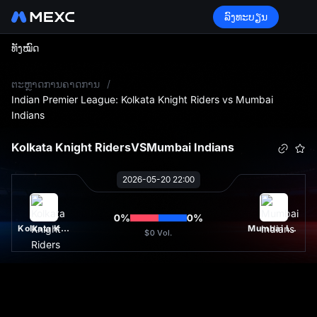
ລົງທະບຽນ
ທັງໝົດ
L
ຕະຫຼາດການຄາດການ
/
Indian Premier League: Kolkata Knight Riders vs Mumbai
Indians
Kolkata Knight Riders
VS
Mumbai Indians
2026-05-20 22:00
0
%
0
%
Kolkata Knight Riders
Mumbai Indians
$0
Vol.