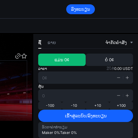
ລົງທະບຽນ
di
ຊື້
ຂາຍ
ຈໍາກັດຄໍາສັ່ງ
ແມ່ນ
0¢
ບໍ່
0¢
ລາຄາ
ມີໃຫ້
0.00
USDT
ຫຸ້ນ
-100
-10
+10
+100
ເຂົ້າສູ່ລະບົບ/ລົງທະບຽນ
ອັດຕາຄ່າທຳນຽມ
Maker
0%
Taker
0%