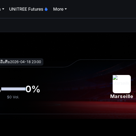
s
UNITREE Futures
More
oa
ີ່ມຕົ້ນ
2026-04-18 23:00
%
0
%
Marseille
$0
Vol.