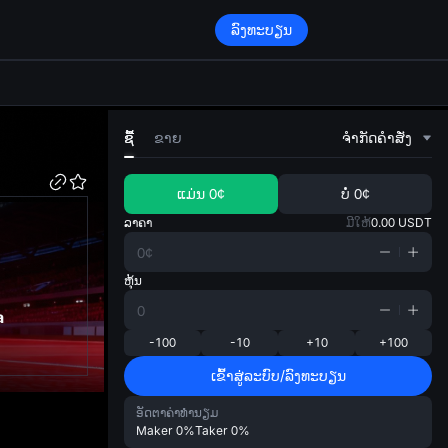
ລົງທະບຽນ
di
ຊື້
ຂາຍ
ຈໍາກັດຄໍາສັ່ງ
ແມ່ນ
0¢
ບໍ່
0¢
ລາຄາ
ມີໃຫ້
0.00
USDT
ຫຸ້ນ
a
-100
-10
+10
+100
ເຂົ້າສູ່ລະບົບ/ລົງທະບຽນ
ອັດຕາຄ່າທຳນຽມ
Maker
0%
Taker
0%