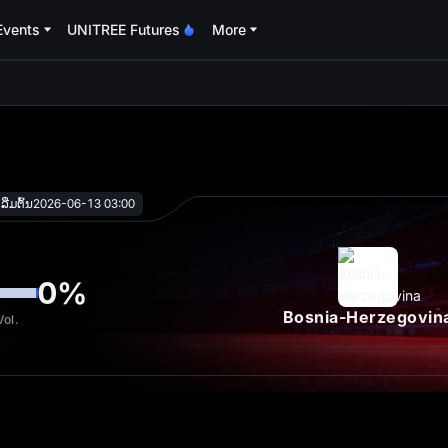
Events
UNITREE Futures
More
oa
ີ່ມຕົ້ນ
2026-06-13 03:00
0
%
Bosnia-Herzegovin
ol.