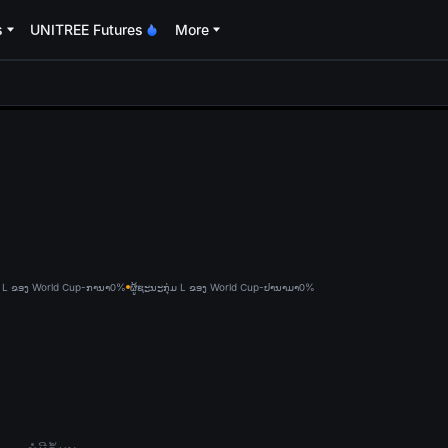
s
UNITREE Futures
More
oa
່ມ L ຂອງ World Cup-ການາ
0%
ຜູ້ຊະນະກຸ່ມ L ຂອງ World Cup-ປານາມາ
0%