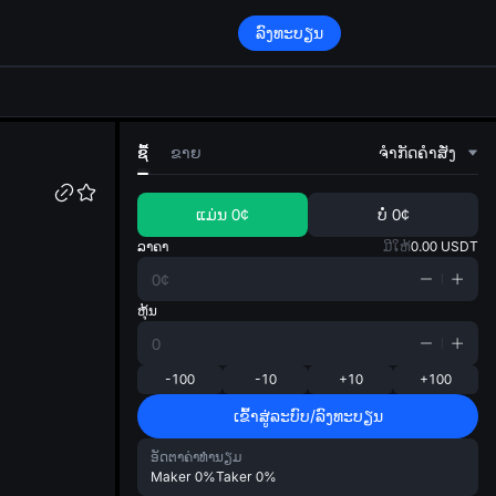
ລົງທະບຽນ
di
ຊື້
ຂາຍ
ຈໍາກັດຄໍາສັ່ງ
ແມ່ນ
0¢
ບໍ່
0¢
ລາຄາ
ມີໃຫ້
0.00
USDT
ຫຸ້ນ
-100
-10
+10
+100
ເຂົ້າສູ່ລະບົບ/ລົງທະບຽນ
ອັດຕາຄ່າທຳນຽມ
Maker
0%
Taker
0%