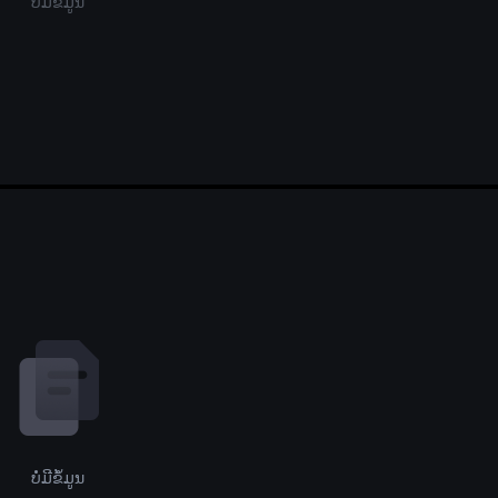
ບໍ່ມີຂໍ້ມູນ
ບໍ່ມີຂໍ້ມູນ