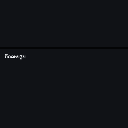
ກົດລະບຽບ