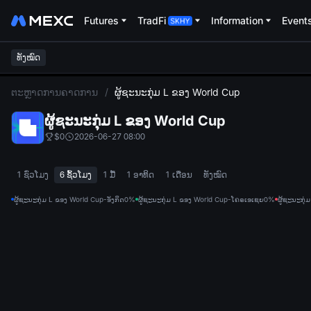
Futures
TradFi
Information
Event
ທັງໝົດ
L
ຕະຫຼາດການຄາດການ
/
ຜູ້ຊະນະກຸ່ມ L ຂອງ World Cup
ຜູ້ຊະນະກຸ່ມ L ຂອງ World Cup
$0
2026-06-27 08:00
1 ຊົ່ວໂມງ
6 ຊົ້ວໂມງ
1 ມື້
1 ອາທິດ
1 ເດືອນ
ທັງໝົດ
ຜູ້ຊະນະກຸ່ມ L ຂອງ World Cup-ອັງກິດ
0%
ຜູ້ຊະນະກຸ່ມ L ຂອງ World Cup-ໂຄຣເອເຊຍ
0%
ຜູ້ຊະນະກຸ