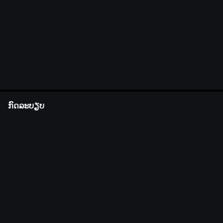
ກົດລະບຽບ