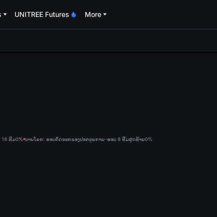
s
UNITREE Futures
More
oa
16 ທີມ
0%
ບານໂລກ: ຮອບຄັດອອກຂອງປອກຕຸຍການ-ຮອບ 8 ທີມສຸດທ້າຍ
0%