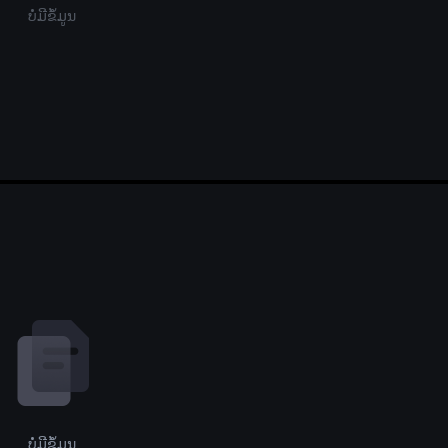
ບໍ່ມີຂໍ້ມູນ
ບໍ່ມີຂໍ້ມູນ