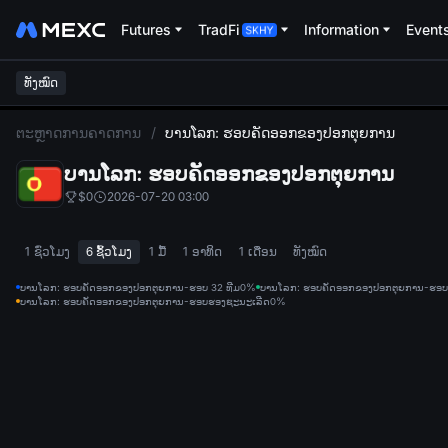
Futures
TradFi
Information
Event
ທັງໝົດ
L
ຕະຫຼາດການຄາດການ
/
ບານໂລກ: ຮອບຄັດອອກຂອງປອກຕຸຍການ
ບານໂລກ: ຮອບຄັດອອກຂອງປອກຕຸຍການ
$0
2026-07-20 03:00
1 ຊົ່ວໂມງ
6 ຊົ້ວໂມງ
1 ມື້
1 ອາທິດ
1 ເດືອນ
ທັງໝົດ
ບານໂລກ: ຮອບຄັດອອກຂອງປອກຕຸຍການ-ຮອບ 32 ທີມ
0%
ບານໂລກ: ຮອບຄັດອອກຂອງປອກຕຸຍການ-ຮອບ 
ບານໂລກ: ຮອບຄັດອອກຂອງປອກຕຸຍການ-ຮອບຮອງຊະນະເລີດ
0%