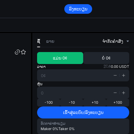
ລົງທະບຽນ
di
ຊື້
ຂາຍ
ຈໍາກັດຄໍາສັ່ງ
ແມ່ນ
0¢
ບໍ່
0¢
ລາຄາ
ມີໃຫ້
0.00
USDT
ຫຸ້ນ
-100
-10
+10
+100
ເຂົ້າສູ່ລະບົບ/ລົງທະບຽນ
ອັດຕາຄ່າທຳນຽມ
Maker
0%
Taker
0%