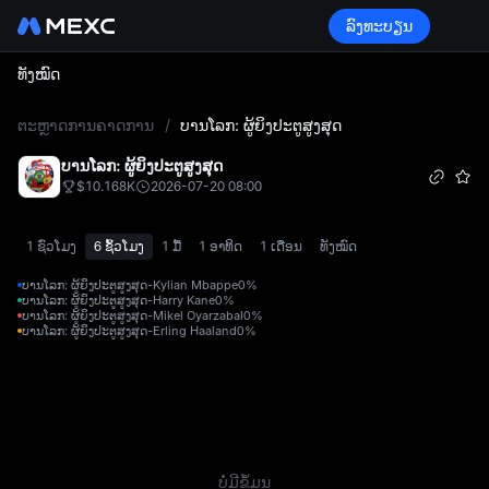
ລົງທະບຽນ
ທັງໝົດ
L
ຕະຫຼາດການຄາດການ
/
ບານໂລກ: ຜູ້ຍິງປະຕູສູງສຸດ
ບານໂລກ: ຜູ້ຍິງປະຕູສູງສຸດ
$10.168K
2026-07-20 08:00
1 ຊົ່ວໂມງ
6 ຊົ້ວໂມງ
1 ມື້
1 ອາທິດ
1 ເດືອນ
ທັງໝົດ
ບານໂລກ: ຜູ້ຍິງປະຕູສູງສຸດ-Kylian Mbappe
0%
ບານໂລກ: ຜູ້ຍິງປະຕູສູງສຸດ-Harry Kane
0%
ບານໂລກ: ຜູ້ຍິງປະຕູສູງສຸດ-Mikel Oyarzabal
0%
ບານໂລກ: ຜູ້ຍິງປະຕູສູງສຸດ-Erling Haaland
0%
ບໍ່ມີຂໍ້ມູນ