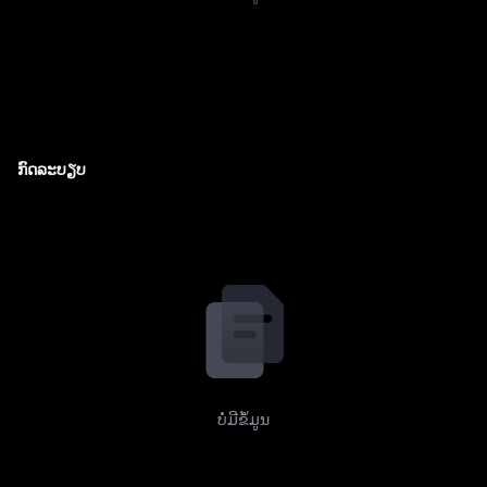
ກົດລະບຽບ
ບໍ່ມີຂໍ້ມູນ