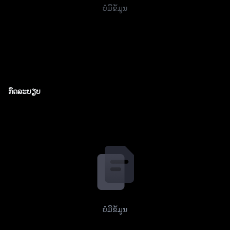
ບໍ່ມີຂໍ້ມູນ
ກົດລະບຽບ
ບໍ່ມີຂໍ້ມູນ