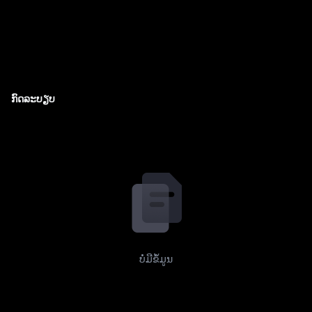
ກົດລະບຽບ
ບໍ່ມີຂໍ້ມູນ