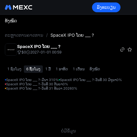
ລົງທະບຽນ
ທັງໝົດ
L
ຕະຫຼາດການຄາດການ
/
SpaceX IPO ໂດຍ ___ ?
SpaceX IPO ໂດຍ ___ ?
$0
2027-01-01 00:59
1 ຊົ່ວໂມງ
6 ຊົ້ວໂມງ
1 ມື້
1 ອາທິດ
1 ເດືອນ
ທັງໝົດ
SpaceX IPO ໂດຍ ___ ?-ມີນາ 31
0%
SpaceX IPO ໂດຍ ___ ?-ວັນທີ 30 ມິຖຸນາ
0%
SpaceX IPO ໂດຍ ___ ?-ວັນທີ 30 ກັນຍາ
0%
SpaceX IPO ໂດຍ ___ ?-ວັນທີ 31 ທັນວາ 2026
0%
ບໍ່ມີຂໍ້ມູນ