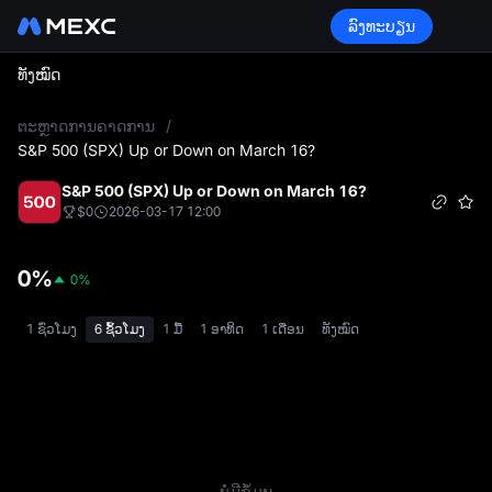
ລົງທະບຽນ
ທັງໝົດ
L
ຕະຫຼາດການຄາດການ
/
S&P 500 (SPX) Up or Down on March 16?
S&P 500 (SPX) Up or Down on March 16?
$0
2026-03-17 12:00
0%
0%
1 ຊົ່ວໂມງ
6 ຊົ້ວໂມງ
1 ມື້
1 ອາທິດ
1 ເດືອນ
ທັງໝົດ
ບໍ່ມີຂໍ້ມູນ