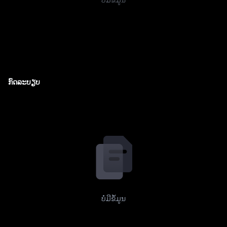
ກົດລະບຽບ
ບໍ່ມີຂໍ້ມູນ