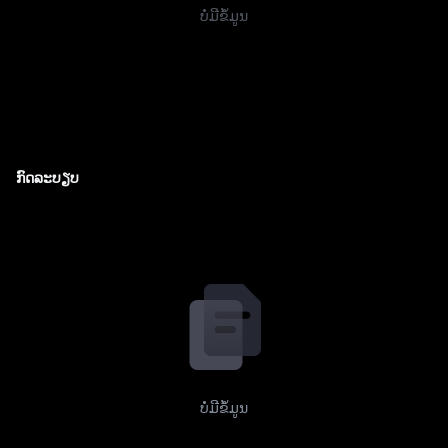
ບໍ່ມີຂໍ້ມູນ
ກົດລະບຽບ
ບໍ່ມີຂໍ້ມູນ