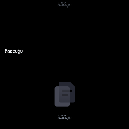
ບໍ່ມີຂໍ້ມູນ
ກົດລະບຽບ
ບໍ່ມີຂໍ້ມູນ