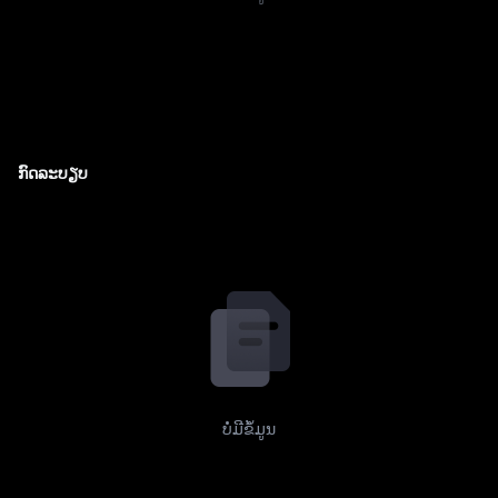
ກົດລະບຽບ
ບໍ່ມີຂໍ້ມູນ