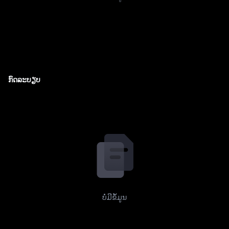
ກົດລະບຽບ
ບໍ່ມີຂໍ້ມູນ